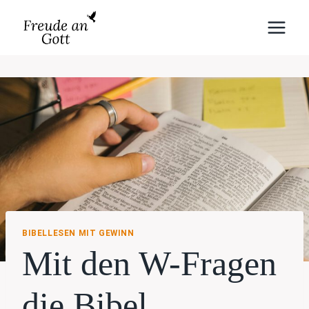
Zum
Inhalt
springen
BIBELLESEN MIT GEWINN
Mit den W-Fragen
die Bibel