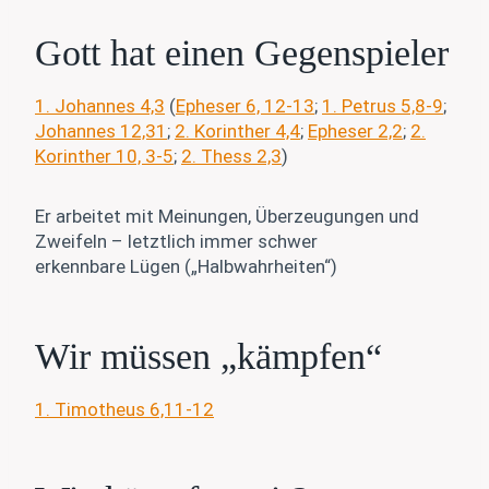
Gott hat einen Gegenspieler
1. Johannes 4,3
(
Epheser 6, 12-13
;
1. Petrus 5,8-9
;
Johannes 12,31
;
2. Korinther 4,4
;
Epheser 2,2
;
2.
Korinther 10, 3-5
;
2. Thess 2,3
)
Er arbeitet mit Meinungen, Überzeugungen und
Zweifeln – letztlich immer schwer
erkennbare Lügen („Halbwahrheiten“)
Wir müssen „kämpfen“
1. Timotheus 6,11-12