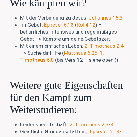
Wie kämpfen wir?
Mit der Verbindung zu Jesus:
Johannes 15,5
Im Gebet:
Epheser 6,18
(
Kol 4,12
) –
beharrliches, intensives und regelmäßiges
Gebet –> Kämpfe um deine Gebetszeit
Mit einem einfachen Leben:
2. Timotheus 2,4
–> Suche dir Hilfe (
Matthäus 6,25
;
1.
Timotheus 6,8
(bis Vers 12 – siehe oben!))
Weitere gute Eigenschaften
für den Kampf zum
Weiterstudieren:
Leidensbereitschaft:
2. Timotheus 2,3-4
Geistliche Grundausstattung:
Epheser 6,14-