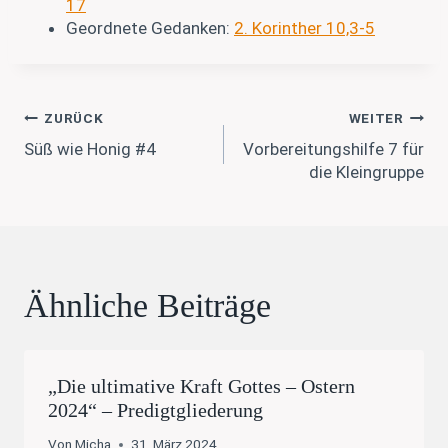
17
Geordnete Gedanken:
2. Korinther 10,3-5
Beitragsnavigation
ZURÜCK
WEITER
Süß wie Honig #4
Vorbereitungshilfe 7 für
die Kleingruppe
Ähnliche Beiträge
„Die ultimative Kraft Gottes – Ostern
2024“ – Predigtgliederung
Von
Micha
31. März 2024