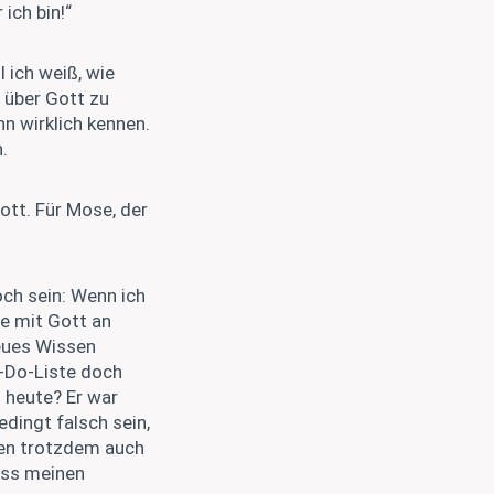
ich bin!“
 ich weiß, wie
s über Gott zu
hn wirklich kennen.
.
ott. Für Mose, der
och sein: Wenn ich
se mit Gott an
neues Wissen
o-Do-Liste doch
 heute? Er war
edingt falsch sein,
fen trotzdem auch
lass meinen