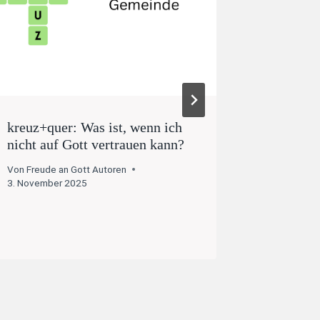
kreuz+quer: Was ist, wenn ich
kreuz+qu
nicht auf Gott vertrauen kann?
vertraue
Von
Freude an Gott Autoren
Von
Freude 
3. November 2025
14. Novemb