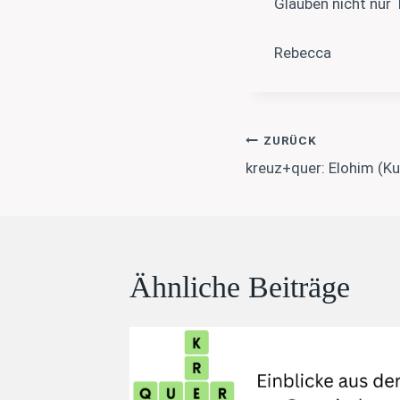
Glauben nicht nur T
Rebecca
Beitragsnavi
ZURÜCK
kreuz+quer: Elohim (K
Ähnliche Beiträge