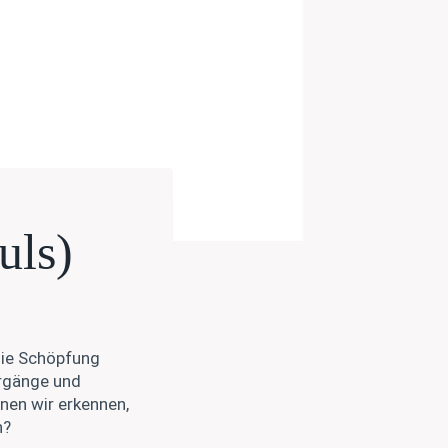
uls)
 die Schöpfung
rgänge und
nen wir erkennen,
h?