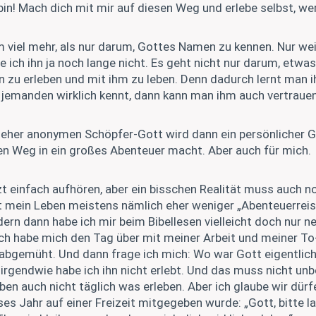
bin! Mach dich mit mir auf diesen Weg und erlebe selbst, wer 
 viel mehr, als nur darum, Gottes Namen zu kennen. Nur weil
e ich ihn ja noch lange nicht. Es geht nicht nur darum, etwa
n zu erleben und mit ihm zu leben. Denn dadurch lernt man i
jemanden wirklich kennt, dann kann man ihm auch vertrauen
 eher anonymen Schöpfer-Gott wird dann ein persönlicher G
en Weg in ein großes Abenteuer macht. Aber auch für mich.
tzt einfach aufhören, aber ein bisschen Realität muss auch n
ist mein Leben meistens nämlich eher weniger „Abenteuerrei
dern dann habe ich mir beim Bibellesen vielleicht doch nur 
ich habe mich den Tag über mit meiner Arbeit und meiner T
 abgemüht. Und dann frage ich mich: Wo war Gott eigentlich
irgendwie habe ich ihn nicht erlebt. Und das muss nicht unb
n auch nicht täglich was erleben. Aber ich glaube wir dür
ses Jahr auf einer Freizeit mitgegeben wurde: „Gott, bitte 