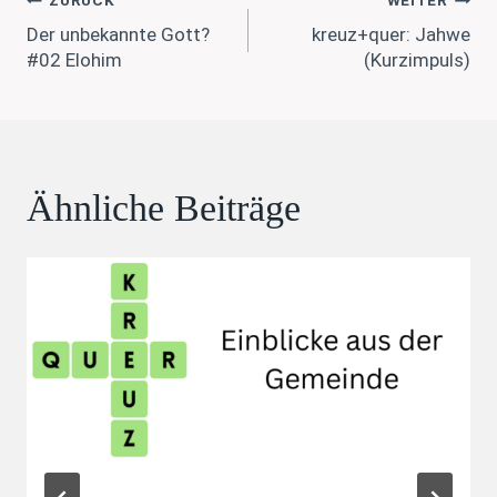
Beitragsnavigation
ZURÜCK
WEITER
Der unbekannte Gott?
kreuz+quer: Jahwe
#02 Elohim
(Kurzimpuls)
Ähnliche Beiträge