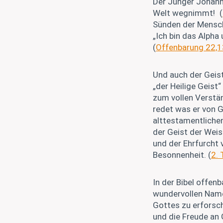
Der Jünger Johanne
Welt wegnimmt! (
Sünden der Mensch
„Ich bin das Alpha
(
Offenbarung 22,1
Und auch der Geis
„der Heilige Geist“
zum vollen Verstän
redet was er von G
alttestamentlichen
der Geist der Weis
und der Ehrfurcht 
Besonnenheit. (
2. 
In der Bibel offenb
wundervollen Namen
Gottes zu erforsc
und die Freude an