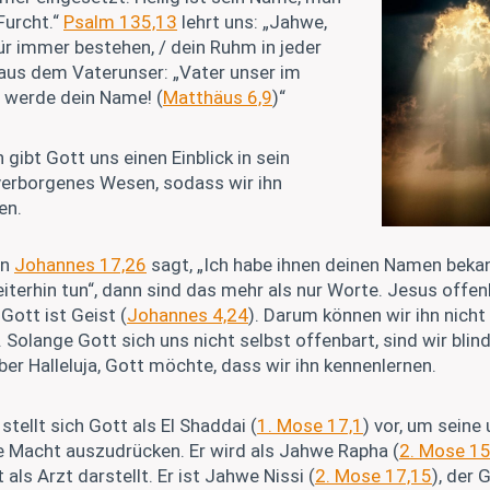
Furcht.“
Psalm 135,13
lehrt uns: „Jahwe,
ür immer bestehen, / dein Ruhm in jeder
 aus dem Vaterunser: „Vater unser im
t werde dein Name! (
Matthäus 6,9
)“
gibt Gott uns einen Einblick in sein
erborgenes Wesen, sodass wir ihn
en.
in
Johannes 17,26
sagt, „Ich habe ihnen deinen Namen bek
terhin tun“, dann sind das mehr als nur Worte. Jesus offen
Gott ist Geist (
Johannes 4,24
). Darum können wir ihn nicht
Solange Gott sich uns nicht selbst offenbart, sind wir blin
er Halleluja, Gott möchte, dass wir ihn kennenlernen.
tellt sich Gott als El Shaddai (
1. Mose 17,1
) vor, um seine
e Macht auszudrücken. Er wird als Jahwe Rapha (
2. Mose 15
 als Arzt darstellt. Er ist Jahwe Nissi (
2. Mose 17,15
), der 