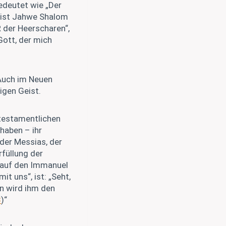
bedeutet wie „Der
r ist Jahwe Shalom
R der Heerscharen“,
 Gott, der mich
Auch im Neuen
igen Geist.
ttestamentlichen
haben – ihr
der Messias, der
rfüllung der
 auf den Immanuel
t uns“, ist: „Seht,
n wird ihm den
3
)“