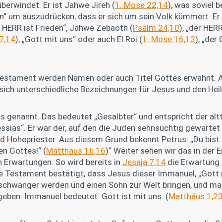
überwindet. Er ist Jahwe Jireh (
1. Mose 22,14
), was soviel 
en“ um auszudrücken, dass er sich um sein Volk kümmert. E
er HERR ist Frieden“, Jahwe Zebaoth (
Psalm 24,10
), „der HER
7,14
), „Gott mit uns“ oder auch El Roi (
1. Mose 16,13
), „der
 Testament werden Namen oder auch Titel Gottes erwähnt. 
ich unterschiedliche Bezeichnungen für Jesus und den Heil
s genannt. Das bedeutet „Gesalbter“ und entspricht der al
sias“. Er war der, auf den die Juden sehnsüchtig gewartet 
d Hohepriester. Aus diesem Grund bekennt Petrus: „Du bist 
n Gottes!“ (
Matthäus 16,16
)“ Weiter sehen wir das in der E
 Erwartungen. So wird bereits in
Jesaja 7,14
die Erwartung
 Testament bestätigt, dass Jesus dieser Immanuel, „Gott mi
 schwanger werden und einen Sohn zur Welt bringen, und ma
ben. Immanuel bedeutet: Gott ist mit uns. (
Matthäus 1,2