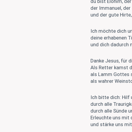
du bist Elohim, de
der Immanuel, der 
und der gute Hirte
Ich möchte dich u
deine erhabenen T
und dich dadurch m
Danke Jesus, für d
Als Retter kamst 
als Lamm Gottes st
als wahrer Weinsto
Ich bitte dich: Hil
durch alle Traurigk
durch alle Sünde u
Erleuchte uns mit 
und stärke uns mit