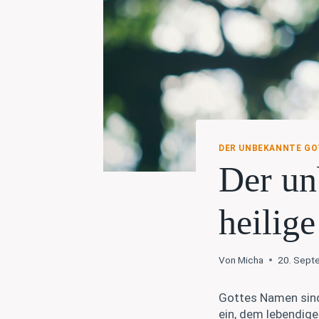
DER UNBEKANNTE GO
Der un
heilig
Von
Micha
20. Sept
Gottes Namen sind 
ein, dem lebendig