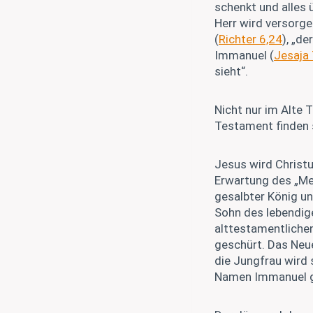
schenkt und alles 
Herr wird versorg
(
Richter 6,24
), „d
Immanuel (
Jesaja 
sieht“.
Nicht nur im Alte
Testament finden s
Jesus wird Christu
Erwartung des „Mes
gesalbter König un
Sohn des lebendige
alttestamentlichen
geschürt. Das Neue
die Jungfrau wird
Namen Immanuel ge