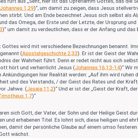
s ruft aus „Seht, hier ist das Opferlamm Gottes, das die 
Johannes 1,29
)“, um damit zu zeigen, dass Jesus stellvertr
en stirbt. Und am Ende bezeichnet Jesus sich selbst als 
 und das Omega, der Erste und der Letzte, der Ursprung und 
3
)“ um damit zu verdeutlichen, dass er der Anfang und das 
t Gottes wird mit verschiedene Bezeichnungen benannt. Im
 genannt (
Apostelgeschichte 2,33
). Er ist der Geist der Wah
dnis der Wahrheit führt. Denn er redet nicht aus sich selbs
ott hört und verherrlicht Jesus (
Johannes 16,13-14
)“ Wir 
 Ankündigungen hier Realität werden: „Auf ihm wird ruhen d
heit und des Verstands, / der Geist des Rates und der Kraft,
vor Jahwe. (
Jesaja 11,2
)“ Und er ist der „Geist der Kraft, de
Timotheus 1,7
)“
aren sich Gott, der Vater, der Sohn und der Heilige Geist dur
 und erhabenen Titel. Es lohnt sich, diese heiligen und eh
hen, damit der persönliche Glaube auf einem umso festere
 Gott wächst.