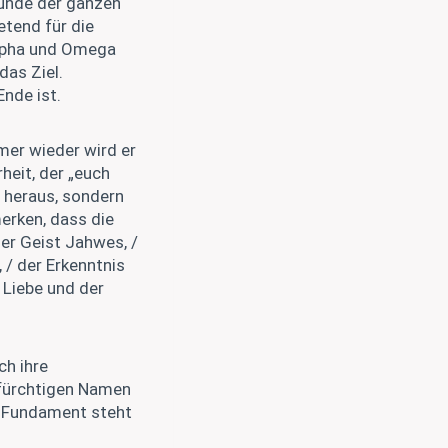
Sünde der ganzen
etend für die
Alpha und Omega
das Ziel.
Ende ist.
mer wieder wird er
rheit, der „euch
t heraus, sondern
merken, dass die
er Geist Jahwes, /
 / der Erkenntnis
r Liebe und der
ch ihre
rfürchtigen Namen
n Fundament steht