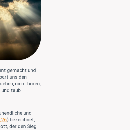
annt gemacht und
bart uns den
 sehen, nicht hören,
d und taub
 unendliche und
,26
) bezeichnet,
Gott, der den Sieg