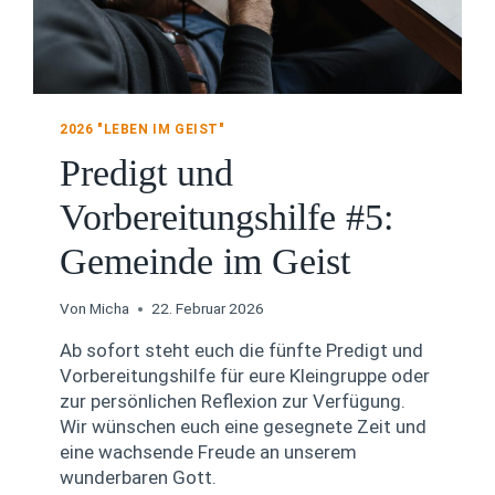
1
–
E
N
T
D
2026 "LEBEN IM GEIST"
E
Predigt und
C
K
E
Vorbereitungshilfe #5:
D
I
Gemeinde im Geist
E
K
R
Von
Micha
22. Februar 2026
A
Ab sofort steht euch die fünfte Predigt und
F
T
Vorbereitungshilfe für eure Kleingruppe oder
D
zur persönlichen Reflexion zur Verfügung.
E
Wir wünschen euch eine gesegnete Zeit und
S
eine wachsende Freude an unserem
H
wunderbaren Gott.
E