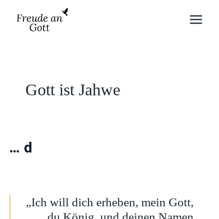
Zum
Inhalt
springen
Gott ist Jahwe
…
der Heilige
„Ich will dich erheben, mein Gott,
du König, und deinen Namen