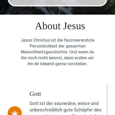
H
I
L
F
About Jesus
E
#
5
:
Jesus Christus ist die faszinierendste
G
Persönlichkeit der gesamten
E
Menschheitsgeschichte. Und wenn du
M
E
ihn noch nicht kennst, dann wollen wir
I
ihn dir liebend gerne vorstellen.
N
D
E
I
M
G
Gott
E
I
Gott ist der souveräne, weise und
S
unbeschreiblich gute Schöpfer des
T