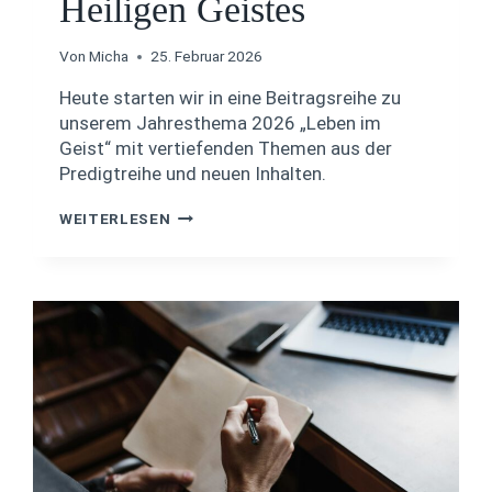
Heiligen Geistes
K
E
„
Von
Micha
25. Februar 2026
U
Heute starten wir in eine Beitragsreihe zu
N
T
unserem Jahresthema 2026 „Leben im
E
Geist“ mit vertiefenden Themen aus der
R
Predigtreihe und neuen Inhalten.
W
A
L
WEITERLESEN
S
E
S
B
E
E
R
N
W
I
E
M
L
G
T
E
“
I
S
T
#
0