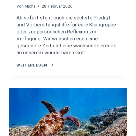
:
N
Von
Micha
28. Februar 2026
E
Ab sofort steht euch die sechste Predigt
U
E
und Vorbereitungshilfe für eure Kleingruppe
R
oder zur persönlichen Reflexion zur
B
Verfügung. Wir wünschen euch eine
I
gesegnete Zeit und eine wachsende Freude
B
an unserem wunderbaren Gott.
E
L
L
P
WEITERLESEN
E
R
S
E
E
D
P
I
L
G
A
T
N
U
N
D
V
O
R