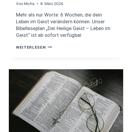
Von
Micha
8. März 2026
Mehr als nur Worte: 6 Wochen, die dein
Leben im Geist verändern können. Unser
Bibelleseplan „Der Heilige Geist – Leben im
Geist“ ist ab sofort verfügbar.
L
WEITERLESEN
E
B
E
N
I
M
G
E
I
S
T
#
0
4
–