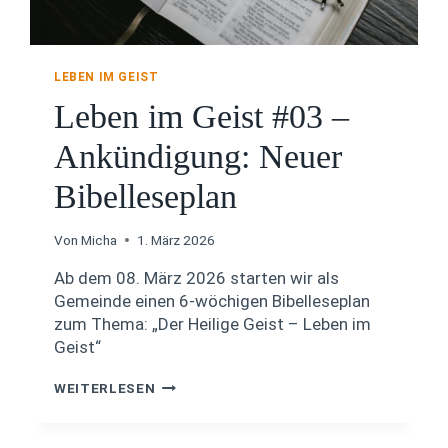
B
I
B
E
LEBEN IM GEIST
L
Leben im Geist #03 –
L
E
S
Ankündigung: Neuer
E
P
Bibelleseplan
L
A
N
Von
Micha
1. März 2026
„
Ab dem 08. März 2026 starten wir als
D
E
Gemeinde einen 6-wöchigen Bibelleseplan
R
zum Thema: „Der Heilige Geist – Leben im
H
Geist“
E
I
L
WEITERLESEN
L
E
I
B
G
E