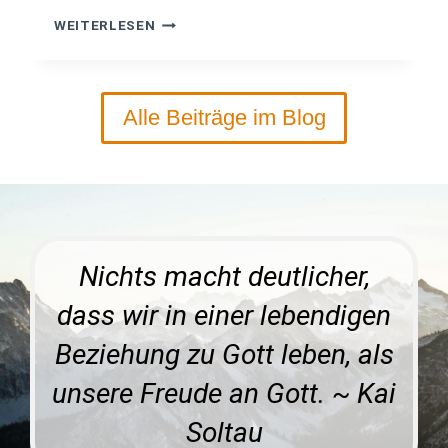
I
L
P
WEITERLESEN
I
R
G
E
E
D
N
I
Alle Beiträge im Blog
G
G
E
T
I
U
S
N
T
D
E
V
S
O
R
Nichts macht deutlicher,
B
E
R
dass wir in einer lebendigen
E
I
Beziehung zu Gott leben, als
T
U
unsere Freude an Gott. ~ Kai
N
G
Soltau
S