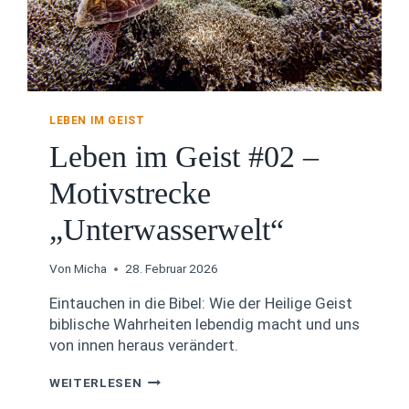
B
E
R
E
I
T
U
LEBEN IM GEIST
N
Leben im Geist #02 –
G
S
H
Motivstrecke
I
L
„Unterwasserwelt“
F
E
#
Von
Micha
28. Februar 2026
6
Eintauchen in die Bibel: Wie der Heilige Geist
:
E
biblische Wahrheiten lebendig macht und uns
R
von innen heraus verändert.
N
E
L
WEITERLESEN
U
E
E