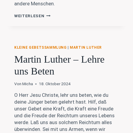
andere Menschen.
BETEN
WEITERLESEN
MIT
DER
BIBEL
–
#9
KLEINE GEBETSSAMMLUNG
|
MARTIN LUTHER
ENTWURF
FÜR
Martin Luther – Lehre
EINE
GEBETSSTUNDE
uns Beten
Von
Micha
18. Oktober 2024
O Herr Jesu Christe, lehr uns beten, wie du
deine Jünger beten gelehrt hast. Hilf, daß
unser Gebet eine Kraft, die Kraft eine Freude
und die Freude der Reichtum unseres Lebens
werde. Laß uns aus solchem Reichtum alles
überwinden. Sei mit uns Armen, wenn wir