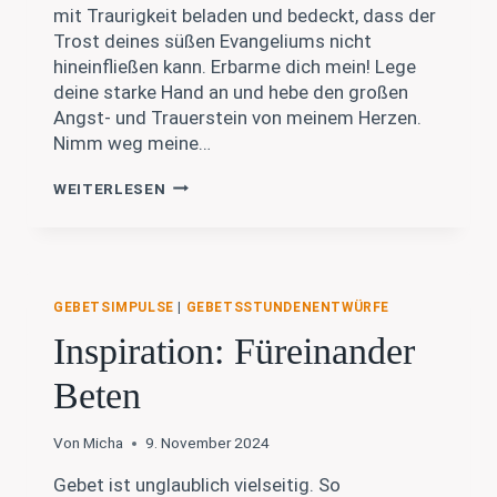
mit Traurigkeit beladen und bedeckt, dass der
Trost deines süßen Evangeliums nicht
hineinfließen kann. Erbarme dich mein! Lege
deine starke Hand an und hebe den großen
Angst- und Trauerstein von meinem Herzen.
Nimm weg meine…
MARTIN
WEITERLESEN
LUTHER
–
GEBET
IN
GROSSER N
GEBETSIMPULSE
|
GEBETSSTUNDENENTWÜRFE
OT
Inspiration: Füreinander
Beten
Von
Micha
9. November 2024
Gebet ist unglaublich vielseitig. So