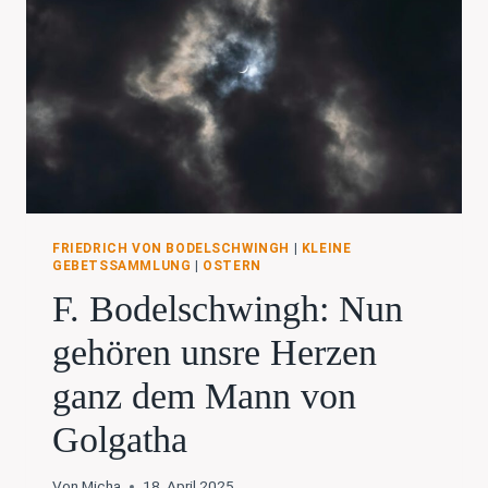
FRIEDRICH VON BODELSCHWINGH
|
KLEINE
GEBETSSAMMLUNG
|
OSTERN
F. Bodelschwingh: Nun
gehören unsre Herzen
ganz dem Mann von
Golgatha
Von
Micha
18. April 2025