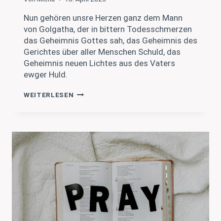
Nun gehören unsre Herzen ganz dem Mann
von Golgatha, der in bittern Todesschmerzen
das Geheimnis Gottes sah, das Geheimnis des
Gerichtes über aller Menschen Schuld, das
Geheimnis neuen Lichtes aus des Vaters
ewger Huld.
F.
WEITERLESEN
BODELSCHWINGH:
NUN
GEHÖREN
UNSRE
HERZEN
GANZ
DEM
MANN
VON
GOLGATHA