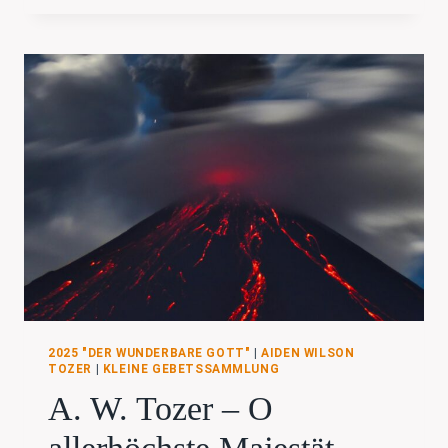
DER
BIBEL
–
#10
DER
WUNDERBARE
GOTT
2025 "DER WUNDERBARE GOTT"
|
AIDEN WILSON
TOZER
|
KLEINE GEBETSSAMMLUNG
A. W. Tozer – O