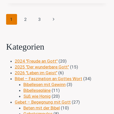
DER
BIBEL
–
Seitennavigation
#8
Nächste
1
2
3
IDEEN
FÜR
Seite
DAS
GEMEINSAME
GEBET
Kategorien
2024 "Freude an Gott"
(20)
2025 "Der wunderbare Gott"
(15)
2026 "Leben im Geist"
(6)
Bibel – Faszination an Gottes Wort
(34)
Bibellesen mit Gewinn
(3)
Bibellesepläne
(11)
Süß wie Honig
(20)
Gebet – Begegnung mit Gott
(27)
Beten mit der Bibel
(10)
Gebetsimpulse
(8)