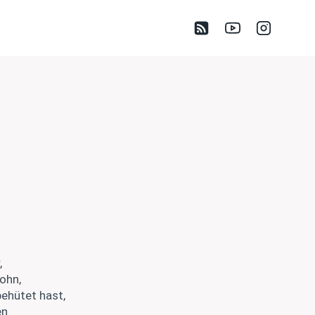
,
ohn,
ehütet hast,
en