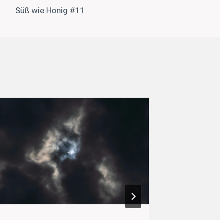
Süß wie Honig #11
Abendgeb
Bonhoef
Von
Micha