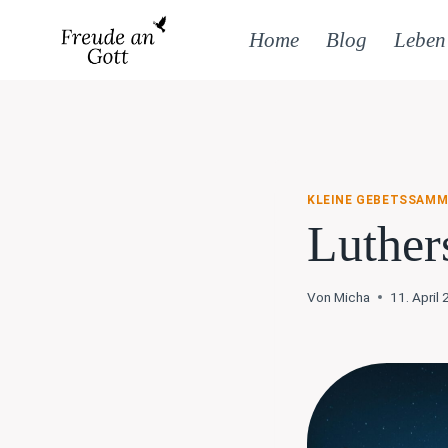
Zum
Inhalt
Home
Blog
Leben
springen
KLEINE GEBETSSAM
Luther
Von
Micha
11. April