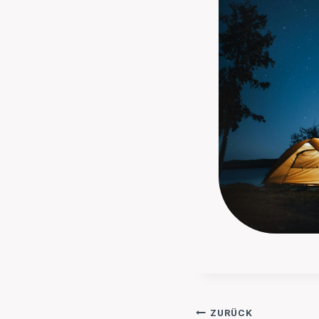
Beitragsnavi
ZURÜCK