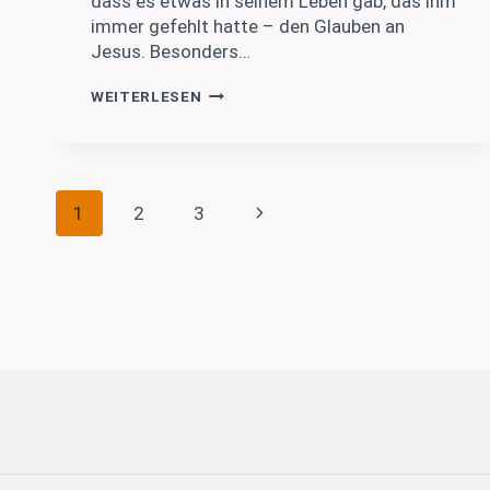
dass es etwas in seinem Leben gab, das ihm
immer gefehlt hatte – den Glauben an
Jesus. Besonders…
EM2024
WEITERLESEN
–
ENRICO
VALENTINI
Seitennavigation
Nächste
1
2
3
Seite