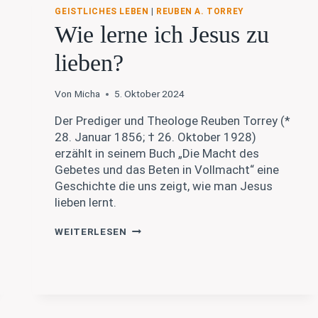
GEISTLICHES LEBEN
|
REUBEN A. TORREY
Wie lerne ich Jesus zu
lieben?
Von
Micha
5. Oktober 2024
Der Prediger und Theologe Reuben Torrey (*
28. Januar 1856; † 26. Oktober 1928)
erzählt in seinem Buch „Die Macht des
Gebetes und das Beten in Vollmacht“ eine
Geschichte die uns zeigt, wie man Jesus
lieben lernt.
WIE
WEITERLESEN
LERNE
ICH
JESUS
ZU
LIEBEN?