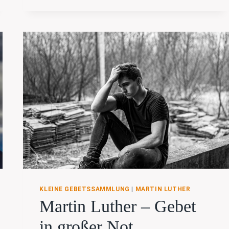
NUN
GEHÖREN
UNSRE
HERZEN
GANZ
DEM
MANN
VON
GOLGATHA
KLEINE GEBETSSAMMLUNG
|
MARTIN LUTHER
Martin Luther – Gebet
in großer Not