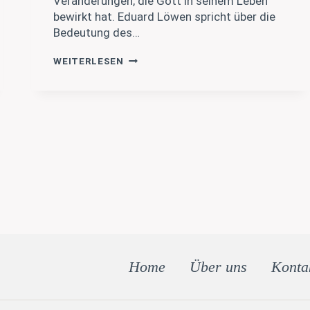
Veränderungen, die Gott in seinem Leben
bewirkt hat. Eduard Löwen spricht über die
Bedeutung des…
EM2024
WEITERLESEN
–
EDUARD
LÖWEN
Home
Über uns
Konta